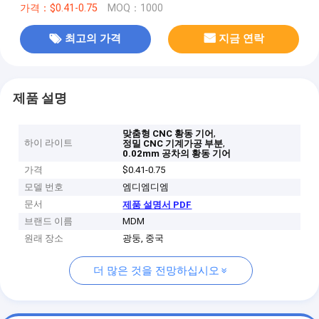
가격：$0.41-0.75
MOQ：1000
최고의 가격
지금 연락
제품 설명
,
맞춤형 CNC 황동 기어
하이 라이트
,
정밀 CNC 기계가공 부분
0.02mm 공차의 황동 기어
가격
$0.41-0.75
모델 번호
엠디엠디엠
문서
제품 설명서 PDF
브랜드 이름
MDM
원래 장소
광둥, 중국
더 많은 것을 전망하십시오