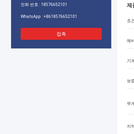
전화 번호 :
18576652101
제
WhatsApp :
+8618576652101
조
접촉
예
기계
보
무게 
지역