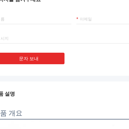
문자 보내
품 설명
품 개요