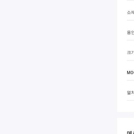
소
용
크
MO
열
메