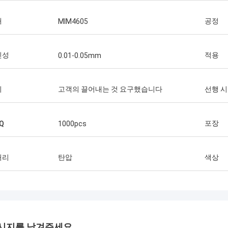
재
공정
MIM4605
인성
적용
0.01-0.05mm
기
고객의 끌어내는 것 요구했습니다
선행 
포장
Q
1000pcs
처리
탄압
색상
시지를 남겨주세요