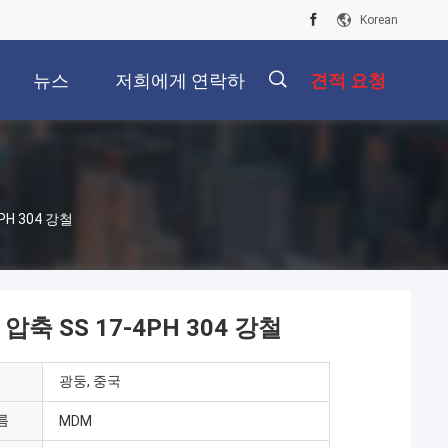
Korean
뉴스
저희에게 연락하
견적 요청
십시오
描
H 304 강철
述
 SS 17-4PH 304 강철
광둥, 중국
름
MDM