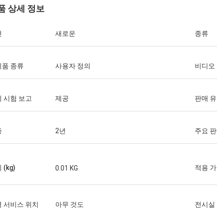
품 상세 정보
건
새로운
종류
비품 종류
사용자 정의
비디오
 시험 보고
제공
판매 
증
2년
주요 
(kg)
적용 
0.01 KG
 서비스 위치
아무 것도
전시실