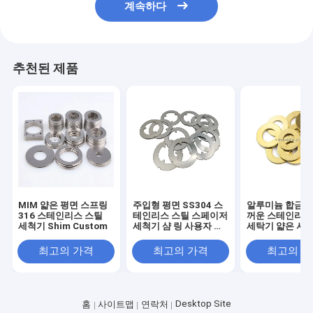
계속하다
추천된 제품
MIM 얇은 평면 스프링
주입형 평면 SS304 스
알루미늄 합금 둥
316 스테인리스 스틸
테인리스 스틸 스페이저
꺼운 스테인리스
세척기 Shim Custom
세척기 샴 링 사용자 정
세탁기 얇은 셔밍
의
링 잠금
최고의 가격
최고의 가격
최고의 
Desktop Site
홈
사이트맵
연락처